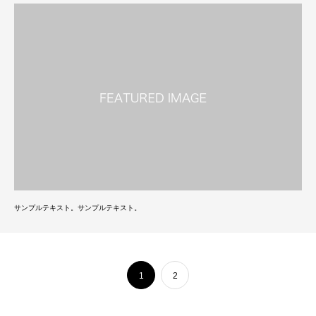
サンプルテキスト。サンプルテキスト。
1
2