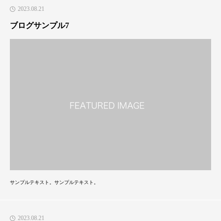
2023.08.21
ブログサンプル7
サンプルテキスト。サンプルテキスト。
2023.08.21