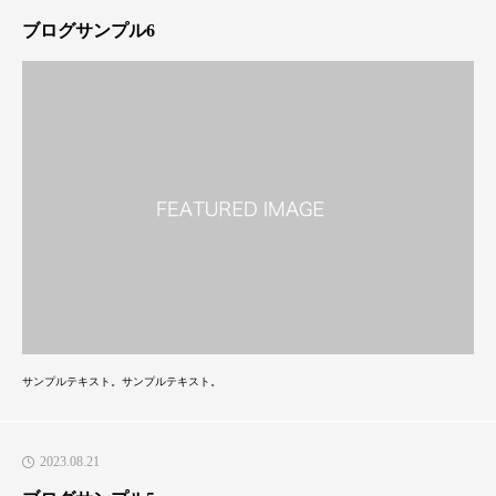
ブログサンプル6
サンプルテキスト。サンプルテキスト。
2023.08.21